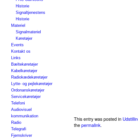
Historie
Signaltjenestens
Historie
Materiel
Signalmateriel
Køretøjer
Events
Kontakt os
Links
Bæltekøretøjer
Kabelkøretøjer
Radiokædekøretøjer
Lytte- og pejlekøretøjer
Ordonanskøretøjer
Servicekøretøjer
Telefoni
Audiovisuel
kommunikation
This entry was posted in
Udstilli
Radio
the
permalink
.
Telegrafi
Fjernskriver