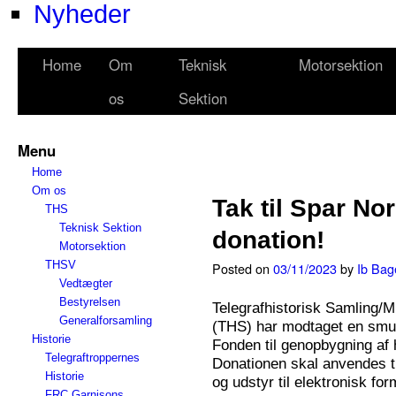
Nyheder
Home
Om
Teknisk
Motorsektion
os
Sektion
Menu
Home
Om os
Tak til Spar No
THS
Teknisk Sektion
donation!
Motorsektion
THSV
Posted on
03/11/2023
by
Ib Bag
Vedtægter
Bestyrelsen
Telegrafhistorisk Samling/M
Generalforsamling
(THS) har modtaget en smuk
Historie
Fonden til genopbygning af
Telegraftroppernes
Donationen skal anvendes ti
Historie
og udstyr til elektronisk for
FRC Garnisons