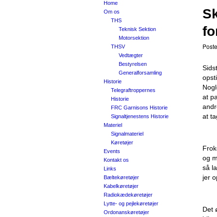
Home
Sk
Om os
THS
fo
Teknisk Sektion
Motorsektion
Post
THSV
Vedtægter
Bestyrelsen
Sids
Generalforsamling
opst
Historie
Nogl
Telegraftroppernes
at p
Historie
andr
FRC Garnisons Historie
at t
Signaltjenestens Historie
Materiel
Signalmateriel
Køretøjer
Frok
Events
og m
Kontakt os
så l
Links
jer 
Bæltekøretøjer
Kabelkøretøjer
Radiokædekøretøjer
Lytte- og pejlekøretøjer
Det 
Ordonanskøretøjer