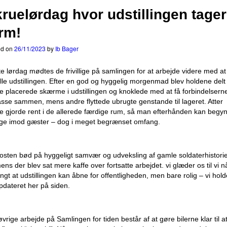
ruelørdag hvor udstillingen tager
rm!
ed on
26/11/2023
by
Ib Bager
te lørdag mødtes de frivillige på samlingen for at arbejde videre med at
ille udstillingen. Efter en god og hyggelig morgenmad blev holdene delt
e placerede skærme i udstillingen og knoklede med at få forbindelserne 
asse sammen, mens andre flyttede ubrugte genstande til lageret. Atter
e gjorde rent i de allerede færdige rum, så man efterhånden kan begy
age imod gæster – dog i meget begrænset omfang.
osten bød på hyggeligt samvær og udveksling af gamle soldaterhistori
ens der blev sat mere kaffe over fortsatte arbejdet. vi glæder os til vi n
angt at udstillingen kan åbne for offentligheden, men bare rolig – vi hold
opdateret her på siden.
øvrige arbejde på Samlingen for tiden består af at gøre bilerne klar til a