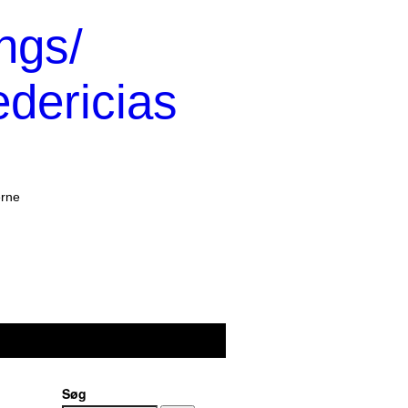
ngs/
edericias
erne
Søg