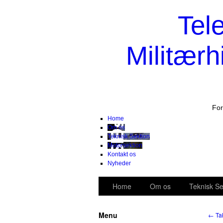
Tel
Militærh
For
Home
Om os
Teknisk Sektion
Motorsektion
Kontakt os
Nyheder
Home
Om os
Teknisk Se
Menu
←
Tak