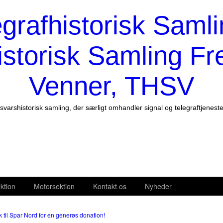
egrafhistorisk Samli
istorisk Samling Fr
Venner, THSV
svarshistorisk samling, der særligt omhandler signal og telegraftjenest
ktion
Motorsektion
Kontakt os
Nyheder
 til Spar Nord for en generøs donation!