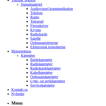
Teknisk Sektion
Signalmateriel
Audiovisuel kommunikation
Telefoni
Radio
Telegrafi
Fjernskriver
Krypto
Radiokæde
Satellit
Ordonnanstjeneste
Elektronisk krigsførelse
Motorsektion
Køretøjer
Bæltekøretøjer
Radiokøretøjer
Radiokædekøretøjer
Kabelkøretøjer
Ordonanskøretøjer
Lytte- og pejlekøretøjer
Servicekøretøjer
Kontakt os
Nyheder
Menu