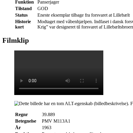
Funktion
Panserjager
Tilstand
GOD
Status
Eneste eksemplar tilbage fra forsvaret at Lillebælt
Historie
Modtaget med våbenhjælpen. Indfaset i dansk forsva
kort
Krig” var designeret til forsvaret af Lillebæltsbroer
Filmklip
Regnr
39.889
Betegnelse
PMV M113A1
År
1963