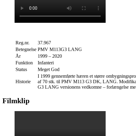
Reg.nr.
37.967
Betegnelse
PMV M113G3 LANG
År
1999 – 2020
Funktion
Infanteri
Status
Meget God
I 1999 gennemførte hæren et større ombygningspr
Historie
af 70 stk. til PMV M113 G3 DK, LANG. Modifikatio
G3 LANG versionens vedkomne – forlængelse med e
Filmklip