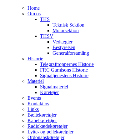
Home
Om os
THS
Teknisk Sektion
Motorsektion
THSV
Vedtægter
Bestyrelsen
Generalforsamling
Historie
Telegraftroppernes Historie
FRC Garnisons Historie
Signaltjenestens Historie
Materiel
Signalmateriel
Køretøjer
Events
Kontakt os
Links
Bæltekøretøjer
Kabelkøretøjer
Radiokædekøretøjer
Lytte- og pejlekøretøjer
Ordonanskøretøjer