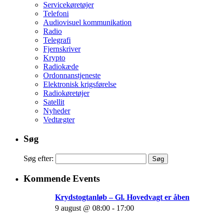
Servicekøretøjer
Telefoni
Audiovisuel kommunikation
Radio
Telegrafi
Fjernskriver
Krypto
Radiokæde
Ordonnanstjeneste
Elektronisk krigsførelse
Radiokøretøjer
Satellit
Nyheder
Vedtægter
Søg
Søg efter:
Kommende Events
Krydstogtanløb – Gl. Hovedvagt er åben
9 august @ 08:00
-
17:00