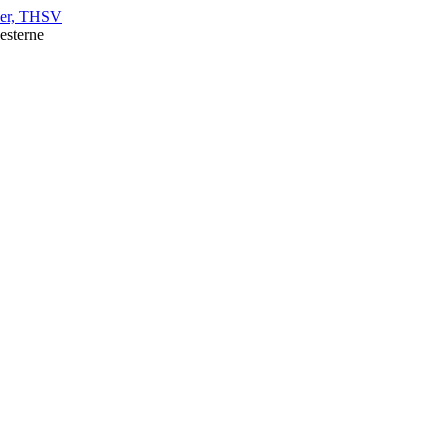
nner, THSV
nesterne