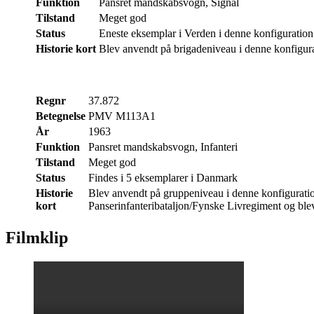
Funktion
Pansret mandskabsvogn, Signal
Tilstand
Meget god
Status
Eneste eksemplar i Verden i denne konfiguration
Historie kort
Blev anvendt på brigadeniveau i denne konfigur
Regnr
37.872
Betegnelse
PMV M113A1
År
1963
Funktion
Pansret mandskabsvogn, Infanteri
Tilstand
Meget god
Status
Findes i 5 eksemplarer i Danmark
Historie
Blev anvendt på gruppeniveau i denne konfiguratio
kort
Panserinfanteribataljon/Fynske Livregiment og blev
Filmklip