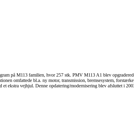
ogram på M113 familien, hvor 257 stk. PMV M113 A1 blev opgradered
nen omfattede bl.a. ny motor, transmission, bremsesystem, forstærket
t ekstra vejhjul. Denne opdatering/modernisering blev afsluttet i 2