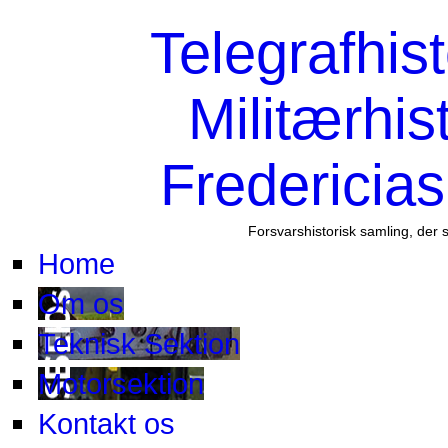
Telegrafhis
Militærhis
Fredericia
Forsvarshistorisk samling, der 
Home
Om os
Teknisk Sektion
Motorsektion
Kontakt os