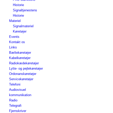
Historie
Signaltjenestens
Historie
Materiel
Signalmateriel
Køretøjer
Events
Kontakt os
Links
Bæltekøretøjer
Kabelkøretøjer
Radiokædekøretøjer
Lytte- og pejlekøretøjer
Ordonanskøretøjer
Servicekøretøjer
Telefoni
Audiovisuel
kommunikation
Radio
Telegrafi
Fjernskriver