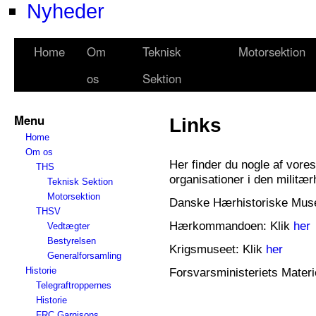
Nyheder
Home
Om
Teknisk
Motorsektion
os
Sektion
Menu
Links
Home
Om os
Her finder du nogle af vor
THS
organisationer i den militær
Teknisk Sektion
Motorsektion
Danske Hærhistoriske Muse
THSV
Hærkommandoen: Klik
her
Vedtægter
Bestyrelsen
Krigsmuseet: Klik
her
Generalforsamling
Historie
Forsvarsministeriets Materi
Telegraftroppernes
Historie
FRC Garnisons