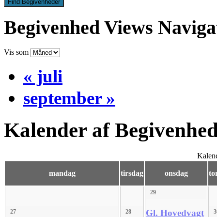
Begivenhed Views Naviga
Vis som
«
juli
september
»
Kalender af Begivenhe
Kalen
mandag
tirsdag
onsdag
to
29
Gl. Hovedvagt
27
28
3