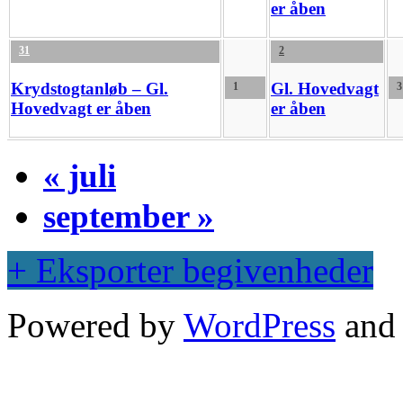
er åben
31
2
Krydstogtanløb – Gl.
Gl. Hovedvagt
1
3
Hovedvagt er åben
er åben
«
juli
september
»
+ Eksporter begivenheder
Powered by
WordPress
an