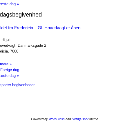
æste dag
»
ldagsbegivenhed
ldet fra Fredericia – Gl. Hovedvagt er åben
-
6 juli
Hovedvagt,
Danmarksgade 2
ricia
,
7000
mere »
Forrige dag
æste dag
»
sporter begivenheder
Powered by
WordPress
and
Sliding Door
theme.