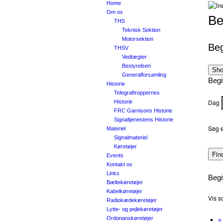
Home
Om os
Be
THS
Teknisk Sektion
Motorsektion
Beg
THSV
Vedtægter
Bestyrelsen
Sho
Generalforsamling
Beg
Historie
Telegraftroppernes
Dag
Historie
FRC Garnisons Historie
Signaltjenestens Historie
Søg e
Materiel
Signalmateriel
Køretøjer
Events
Kontakt os
Links
Begi
Bæltekøretøjer
Kabelkøretøjer
Vis 
Radiokædekøretøjer
Lytte- og pejlekøretøjer
Ordonanskøretøjer
«