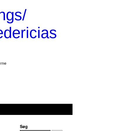
ngs/
edericias
erne
Søg