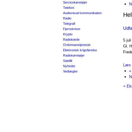
Servicekøretøjer
N
Telefoni
Audiovisuel kommunikation
He
Radio
Telegrafi
Udfa
Fjernskriver
Krypto
Radiokæde
5 juli
Ordonnanstjeneste
Gl. 
Elektronisk krigsførelse
Frede
Radiokøretøjer
Satellit
Læs 
Nyheder
«
Vedtægter
N
+ Ek