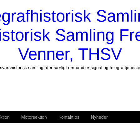
egrafhistorisk Samli
istorisk Samling Fr
Venner, THSV
svarshistorisk samling, der særligt omhandler signal og telegraftjenest
ktion
Motorsektion
Kontakt os
Nyheder