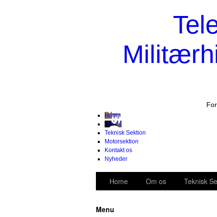
Tel
Militærh
For
Home
Om os
Teknisk Sektion
Motorsektion
Kontakt os
Nyheder
Home
Om os
Teknisk Se
Menu