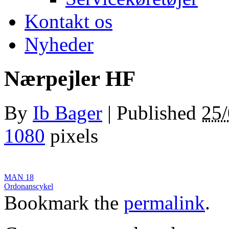
Kontakt os
Nyheder
Nærpejler HF
By
Ib Bager
|
Published
25
1080
pixels
MAN 18
Ordonanscykel
Bookmark the
permalink
.