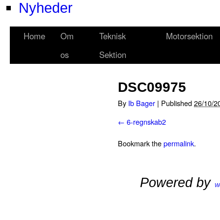
Nyheder
Home
Om
Teknisk
Motorsektion
os
Sektion
DSC09975
By
Ib Bager
|
Published
26/10/2
6-regnskab2
Bookmark the
permalink
.
Powered by
W