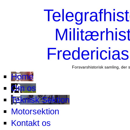
Telegrafhis
Militærhis
Fredericia
Forsvarshistorisk samling, der 
Home
Om os
Teknisk Sektion
Motorsektion
Kontakt os