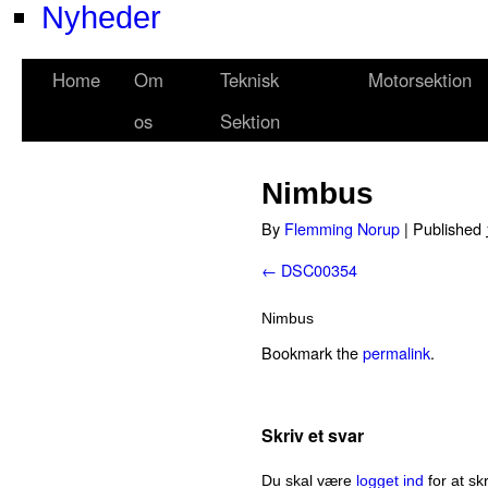
Nyheder
Home
Om
Teknisk
Motorsektion
os
Sektion
Nimbus
By
Flemming Norup
|
Published
DSC00354
Nimbus
Bookmark the
permalink
.
Skriv et svar
Du skal være
logget ind
for at sk