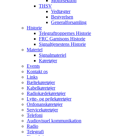
Motorsektion
THSV
Vedtægter
Bestyrelsen
Generalforsamling
Historie
Telegraftroppernes Historie
FRC Garnisons Historie
Signaltjenestens Historie
Materiel
Signalmateriel
Køretøjer
Events
Kontakt os
Links
Bæltekøretøjer
Kabelkøretøjer
Radiokædekøretøjer
Lytte- og pejlekøretøjer
Ordonanskøretøjer
Servicekøretøjer
Telefoni
Audiovisuel kommunikation
Radio
Telegrafi