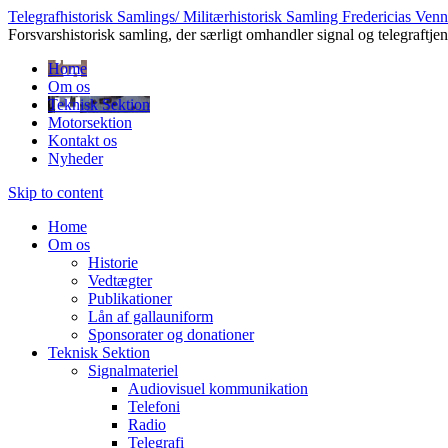
Telegrafhistorisk Samlings/ Militærhistorisk Samling Fredericias Ve
Forsvarshistorisk samling, der særligt omhandler signal og telegraftje
Home
Om os
Teknisk Sektion
Motorsektion
Kontakt os
Nyheder
Skip to content
Home
Om os
Historie
Vedtægter
Publikationer
Lån af gallauniform
Sponsorater og donationer
Teknisk Sektion
Signalmateriel
Audiovisuel kommunikation
Telefoni
Radio
Telegrafi