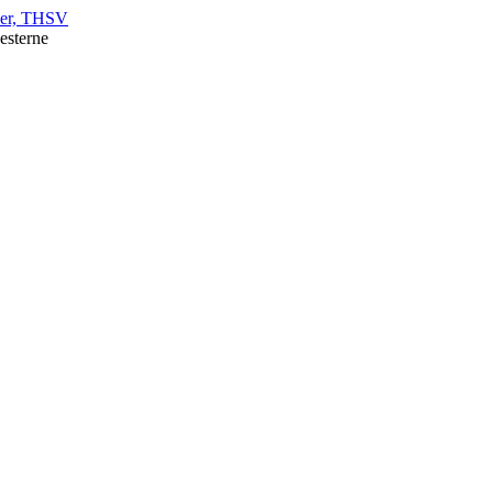
nner, THSV
nesterne