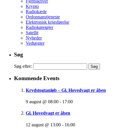
Fjernskriver
Krypto
Radiokæde
Ordonnanstjeneste
Elektronisk krigsførelse
Radiokøretøjer
Satellit
Nyheder
Vedtægter
Søg
Søg efter:
Kommende Events
Krydstogtanløb – Gl. Hovedvagt er åben
9 august @ 08:00
-
17:00
Gl. Hovedvagt er åben
12 august @ 13:00
-
16:00