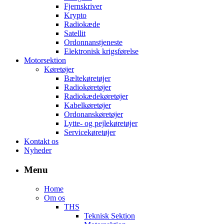
Fjernskriver
Krypto
Radiokæde
Satellit
Ordonnanstjeneste
Elektronisk krigsførelse
Motorsektion
Køretøjer
Bæltekøretøjer
Radiokøretøjer
Radiokædekøretøjer
Kabelkøretøjer
Ordonanskøretøjer
Lytte- og pejlekøretøjer
Servicekøretøjer
Kontakt os
Nyheder
Menu
Home
Om os
THS
Teknisk Sektion